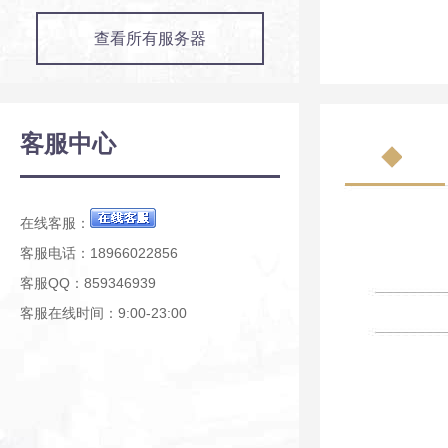
查看所有服务器
客服中心
在线客服：
客服电话：18966022856
客服QQ：859346939
客服在线时间：9:00-23:00