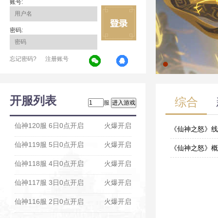
账号:
密码:
忘记密码?
注册账号
开服列表
综合
服
仙神120服 6日0点开启
火爆开启
《仙神之怒》线
仙神119服 5日0点开启
火爆开启
04-08
《仙神之怒》概
仙神118服 4日0点开启
火爆开启
04-08
仙神117服 3日0点开启
火爆开启
仙神116服 2日0点开启
火爆开启