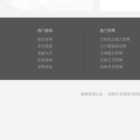
热门游戏
热门官网
维京传奇
刀剑笑之霸刀官网
开天西游
小小曹操传官网
龙破九天
王城霸主官网
乱世诸侯
无双之王官网
至尊传说
传奇岁月官网
健康游戏公告： 抵制不良游戏 拒绝