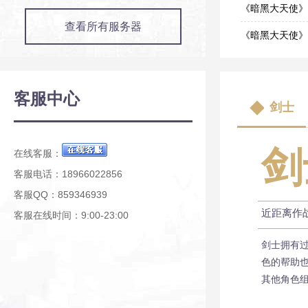
09-09
《暗黑大天使》
查看所有服务器
03-12
《暗黑大天使》
01-22
《暗黑大天使》
12-30
《暗黑大天使》
客服中心
剑士
10-24
《暗黑大天使》
08-06
剑
在线客服：
客服电话：18966022856
客服QQ：859346939
近距离作
客服在线时间：9:00-23:00
剑士拥有
色的帮助
其他角色